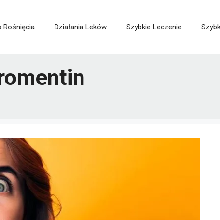
 Rośnięcia
Działania Leków
Szybkie Leczenie
Szybk
aromentin