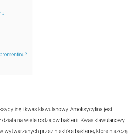
nu
Taromentinu?
sycylinę i kwas klawulanowy. Amoksycylina jest
y działa na wiele rodzajów bakterii. Kwas klawulanowy
w wytwarzanych przez niektóre bakterie, które niszczą