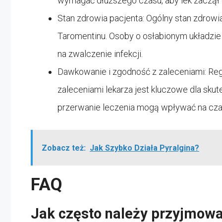
wymagać dłuższego czasu, aby lek zaczął 
Stan zdrowia pacjenta: Ogólny stan zdrowi
Taromentinu. Osoby o osłabionym układz
na zwalczenie infekcji.
Dawkowanie i zgodność z zaleceniami: Re
zaleceniami lekarza jest kluczowe dla sku
przerwanie leczenia mogą wpływać na czas 
Zobacz też:
Jak Szybko Działa Pyralgina?
FAQ
Jak często należy przyjmow