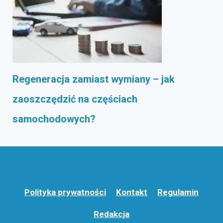
Regeneracja zamiast wymiany – jak
zaoszczędzić na częściach
samochodowych?
Polityka prywatności
Kontakt
Regulamin
Redakcja